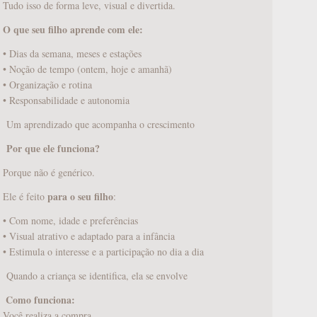
Tudo isso de forma leve, visual e divertida.
O que seu filho aprende com ele:
• Dias da semana, meses e estações
• Noção de tempo (ontem, hoje e amanhã)
• Organização e rotina
• Responsabilidade e autonomia
Um aprendizado que acompanha o crescimento
Por que ele funciona?
Porque não é genérico.
para o seu filho
Ele é feito
:
• Com nome, idade e preferências
• Visual atrativo e adaptado para a infância
• Estimula o interesse e a participação no dia a dia
ALMOFADA PERSONALIZADA
R$
98,00
Quando a criança se identifica, ela se envolve
Como funciona:
️
Você realiza a compra